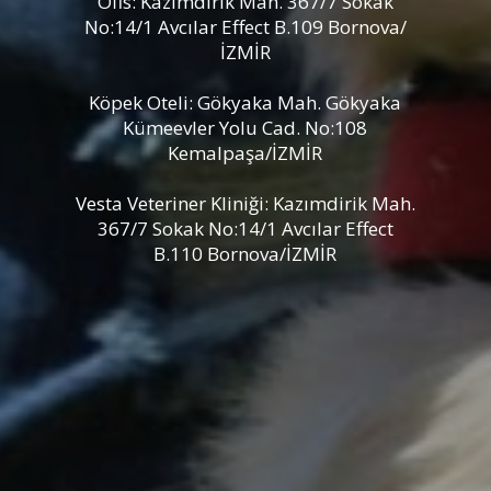
Ofis: Kazımdirik Mah. 367/7 Sokak
No:14/1 Avcılar Effect B.109 Bornova/
İZMİR
Köpek Oteli: Gökyaka Mah. Gökyaka
Kümeevler Yolu Cad. No:108
Kemalpaşa/İZMİR
Vesta Veteriner Kliniği: Kazımdirik Mah.
367/7 Sokak No:14/1 Avcılar Effect
B.110 Bornova/İZMİR