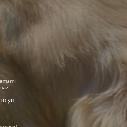
n tamamı
maz.
LTD ŞTİ
Bornova/