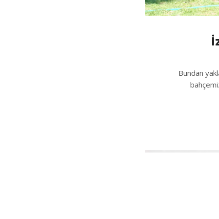
İ
Bundan yakla
bahçemiz