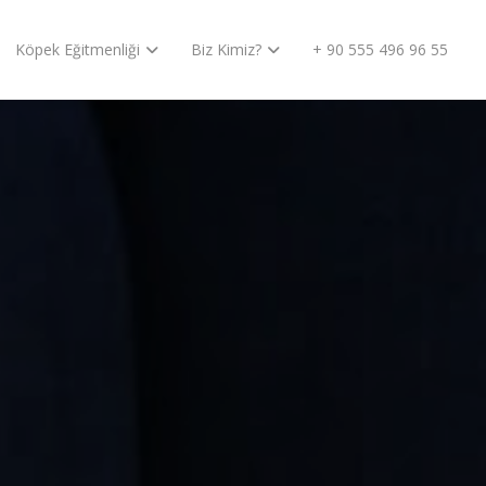
Köpek Eğitmenliği
Biz Kimiz?
+ 90 555 496 96 55