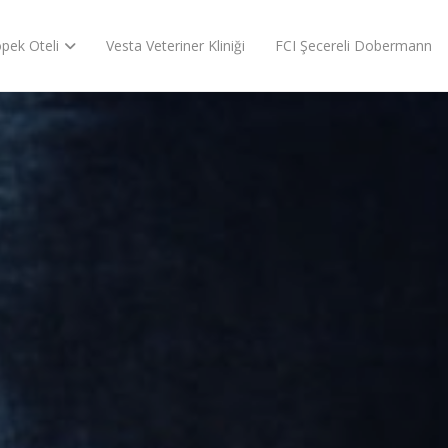
pek Oteli
Vesta Veteriner Kliniği
FCI Şecereli Dobermann