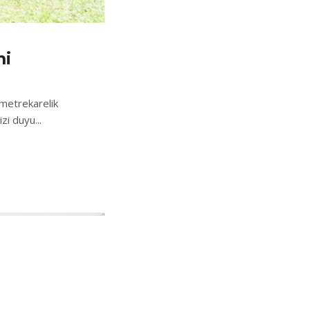
mi
 metrekarelik
i duyu...