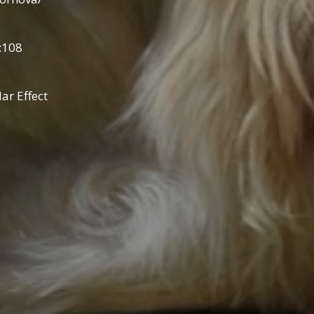
:108
ar Effect