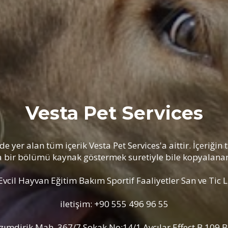
Vesta Pet Services
de yer alan tüm içerik Vesta Pet Services'a aittir. İçeriği
a bir bölümü kaynak göstermek suretiyle bile kopyalana
Evcil Hayvan Eğitim Bakım Sportif Faaliyetler San ve Tic 
iletişim: +90 555 496 96 55
azımdirik Mah. 367/7 Sokak No:14/1 Avcılar Effect B.109 