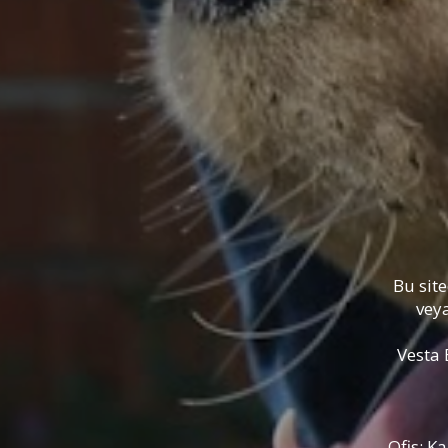
Bu site
vey
Vesta 
Ofis: K