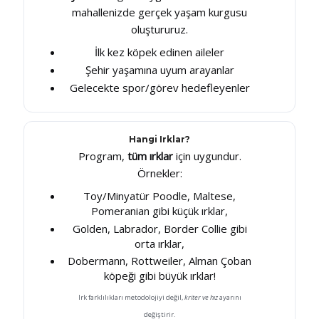
mahallenizde gerçek yaşam kurgusu
oluştururuz.
İlk kez köpek edinen aileler
Şehir yaşamına uyum arayanlar
Gelecekte spor/görev hedefleyenler
Hangi Irklar?
Program,
tüm ırklar
için uygundur.
Örnekler:
Toy/Minyatür Poodle, Maltese,
Pomeranian gibi küçük ırklar,
Golden, Labrador, Border Collie gibi
orta ırklar,
Dobermann, Rottweiler, Alman Çoban
köpeği gibi büyük ırklar!
Irk farklılıkları metodolojiyi değil,
kriter ve hız
ayarını
değiştirir.