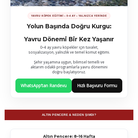
YAVRU KÖPEK EĞİTİMİ • 0–4 AY • YALNIZCA YERİNDE
Yolun Başında Doğru Kurgu:
Yavru Dönemi Bir Kez Yaşanır
0–4 ay yavru köpekler için tuvalet,
sosyalizasyon, yalnızlık ve temel komut eğitimi.
Şehir yaşamına uygun, bilimsel temelli ve
aktarım odaklı programlarla yavru dönemini
doğru başlatıyoruz.
WhatsApp’tan Randevu
Hızlı Başvuru Formu
ALTIN PENCERE & NEDEN ŞIMDI?
Altın Pencere: 8–16 Hafta